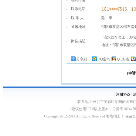
福利待遇
联系电话
联 系 人
陈、李
通讯地址
邵阳市双清区邵石路4
· 流水线车位工：30名
岗位描述
地址：邵阳市双清区
分享到：
QQ空间
QQ好友
[申请
|
注册协议
|
联系地址:长沙市芙蓉区朝阳丽园东门3层 客服电话
(建议使用IE7.0以上版本，分辩率1024
Copyright 2012-2014 All Rights Reserved