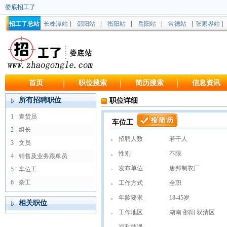
娄底招工了
招工了总站
长株潭站
邵阳站
衡阳站
岳阳站
常德站
张家界站
首页
职位搜索
简历搜索
信息资讯
所有招聘职位
职位详细
1
查货员
车位工
2
组长
招聘人数
若干人
3
文员
性别
不限
4
销售及业务跟单员
发布单位
唐邦制衣厂
5
车位工
6
杂工
工作方式
全职
年龄要求
18-45岁
相关职位
工作地区
湖南 邵阳 双清区